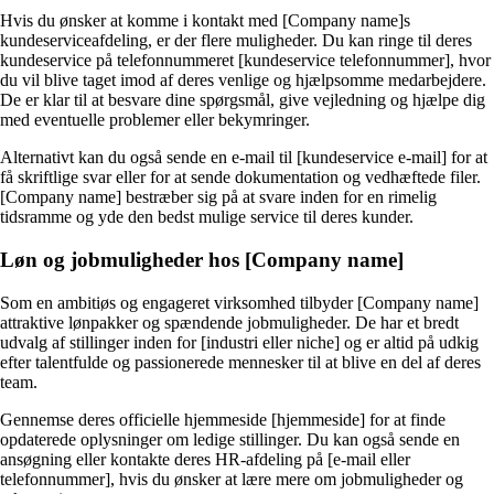
Hvis du ønsker at komme i kontakt med [Company name]s
kundeserviceafdeling, er der flere muligheder. Du kan ringe til deres
kundeservice på telefonnummeret [kundeservice telefonnummer], hvor
du vil blive taget imod af deres venlige og hjælpsomme medarbejdere.
De er klar til at besvare dine spørgsmål, give vejledning og hjælpe dig
med eventuelle problemer eller bekymringer.
Alternativt kan du også sende en e-mail til [kundeservice e-mail] for at
få skriftlige svar eller for at sende dokumentation og vedhæftede filer.
[Company name] bestræber sig på at svare inden for en rimelig
tidsramme og yde den bedst mulige service til deres kunder.
Løn og jobmuligheder hos [Company name]
Som en ambitiøs og engageret virksomhed tilbyder [Company name]
attraktive lønpakker og spændende jobmuligheder. De har et bredt
udvalg af stillinger inden for [industri eller niche] og er altid på udkig
efter talentfulde og passionerede mennesker til at blive en del af deres
team.
Gennemse deres officielle hjemmeside [hjemmeside] for at finde
opdaterede oplysninger om ledige stillinger. Du kan også sende en
ansøgning eller kontakte deres HR-afdeling på [e-mail eller
telefonnummer], hvis du ønsker at lære mere om jobmuligheder og