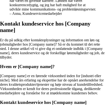
har været en givende karriere. Lønnen har været
konkurrencedygtig, og jeg har haft mulighed for at
udvikle mine kommunikations- og problemløsningsevner.
– Anna, Kundeservicemedarbejder
Kontakt kundeservice hos [Company
name]
Er du på udkig efter kontaktoplysninger og information om løn og
jobmuligheder hos [Company name]? Så er du kommet til det rette
sted. I denne artikel vil vi give dig et omfattende indblik i [Company
name], deres kundeservice og de forskellige lønmuligheder og job, de
tilbyder.
Hvem er [Company name]?
[Company name] er en førende virksomhed inden for [industri eller
niche]. Med års erfaring og ekspertise har de opnået anerkendelse for
deres kvalitetsprodukter/tjenester og høje niveau af kundetilfredshed.
Virksomheden er kendt for deres professionelle tilgang, dedikerede
medarbejdere og forståelse for at imødekomme kundernes behov.
Kontakt kundeservice hos [Company name]