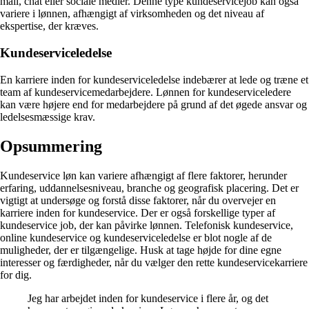
mail, chat eller sociale medier. Denne type kundeservicejob kan også
variere i lønnen, afhængigt af virksomheden og det niveau af
ekspertise, der kræves.
Kundeserviceledelse
En karriere inden for kundeserviceledelse indebærer at lede og træne et
team af kundeservicemedarbejdere. Lønnen for kundeserviceledere
kan være højere end for medarbejdere på grund af det øgede ansvar og
ledelsesmæssige krav.
Opsummering
Kundeservice løn kan variere afhængigt af flere faktorer, herunder
erfaring, uddannelsesniveau, branche og geografisk placering. Det er
vigtigt at undersøge og forstå disse faktorer, når du overvejer en
karriere inden for kundeservice. Der er også forskellige typer af
kundeservice job, der kan påvirke lønnen. Telefonisk kundeservice,
online kundeservice og kundeserviceledelse er blot nogle af de
muligheder, der er tilgængelige. Husk at tage højde for dine egne
interesser og færdigheder, når du vælger den rette kundeservicekarriere
for dig.
Jeg har arbejdet inden for kundeservice i flere år, og det