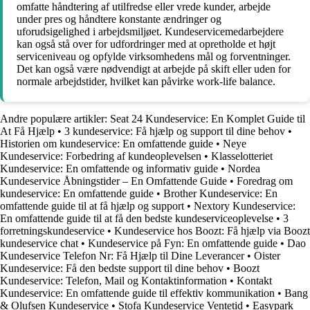
omfatte håndtering af utilfredse eller vrede kunder, arbejde
under pres og håndtere konstante ændringer og
uforudsigelighed i arbejdsmiljøet. Kundeservicemedarbejdere
kan også stå over for udfordringer med at opretholde et højt
serviceniveau og opfylde virksomhedens mål og forventninger.
Det kan også være nødvendigt at arbejde på skift eller uden for
normale arbejdstider, hvilket kan påvirke work-life balance.
Andre populære artikler:
Seat 24 Kundeservice: En Komplet Guide til
At Få Hjælp
•
3 kundeservice: Få hjælp og support til dine behov
•
Historien om kundeservice: En omfattende guide
•
Neye
Kundeservice: Forbedring af kundeoplevelsen
•
Klasselotteriet
Kundeservice: En omfattende og informativ guide
•
Nordea
Kundeservice Åbningstider – En Omfattende Guide
•
Foredrag om
kundeservice: En omfattende guide
•
Brother Kundeservice: En
omfattende guide til at få hjælp og support
•
Nextory Kundeservice:
En omfattende guide til at få den bedste kundeserviceoplevelse
•
3
forretningskundeservice
•
Kundeservice hos Boozt: Få hjælp via Boozt
kundeservice chat
•
Kundeservice på Fyn: En omfattende guide
•
Dao
Kundeservice Telefon Nr: Få Hjælp til Dine Leverancer
•
Oister
Kundeservice: Få den bedste support til dine behov
•
Boozt
Kundeservice: Telefon, Mail og Kontaktinformation
•
Kontakt
Kundeservice: En omfattende guide til effektiv kommunikation
•
Bang
& Olufsen Kundeservice
•
Stofa Kundeservice Ventetid
•
Easypark