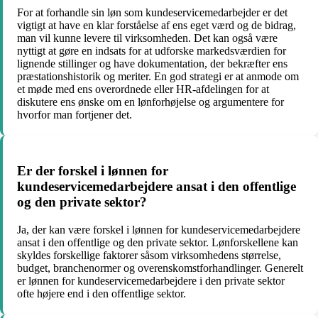
For at forhandle sin løn som kundeservicemedarbejder er det
vigtigt at have en klar forståelse af ens eget værd og de bidrag,
man vil kunne levere til virksomheden. Det kan også være
nyttigt at gøre en indsats for at udforske markedsværdien for
lignende stillinger og have dokumentation, der bekræfter ens
præstationshistorik og meriter. En god strategi er at anmode om
et møde med ens overordnede eller HR-afdelingen for at
diskutere ens ønske om en lønforhøjelse og argumentere for
hvorfor man fortjener det.
Er der forskel i lønnen for
kundeservicemedarbejdere ansat i den offentlige
og den private sektor?
Ja, der kan være forskel i lønnen for kundeservicemedarbejdere
ansat i den offentlige og den private sektor. Lønforskellene kan
skyldes forskellige faktorer såsom virksomhedens størrelse,
budget, branchenormer og overenskomstforhandlinger. Generelt
er lønnen for kundeservicemedarbejdere i den private sektor
ofte højere end i den offentlige sektor.