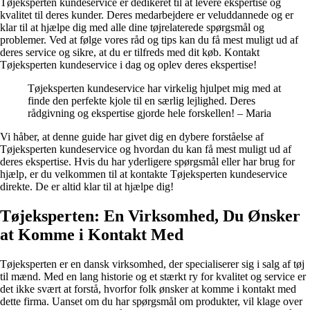
Tøjeksperten kundeservice er dedikeret til at levere ekspertise og
kvalitet til deres kunder. Deres medarbejdere er veluddannede og er
klar til at hjælpe dig med alle dine tøjrelaterede spørgsmål og
problemer. Ved at følge vores råd og tips kan du få mest muligt ud af
deres service og sikre, at du er tilfreds med dit køb. Kontakt
Tøjeksperten kundeservice i dag og oplev deres ekspertise!
Tøjeksperten kundeservice har virkelig hjulpet mig med at
finde den perfekte kjole til en særlig lejlighed. Deres
rådgivning og ekspertise gjorde hele forskellen! – Maria
Vi håber, at denne guide har givet dig en dybere forståelse af
Tøjeksperten kundeservice og hvordan du kan få mest muligt ud af
deres ekspertise. Hvis du har yderligere spørgsmål eller har brug for
hjælp, er du velkommen til at kontakte Tøjeksperten kundeservice
direkte. De er altid klar til at hjælpe dig!
Tøjeksperten: En Virksomhed, Du Ønsker
at Komme i Kontakt Med
Tøjeksperten er en dansk virksomhed, der specialiserer sig i salg af tøj
til mænd. Med en lang historie og et stærkt ry for kvalitet og service er
det ikke svært at forstå, hvorfor folk ønsker at komme i kontakt med
dette firma. Uanset om du har spørgsmål om produkter, vil klage over