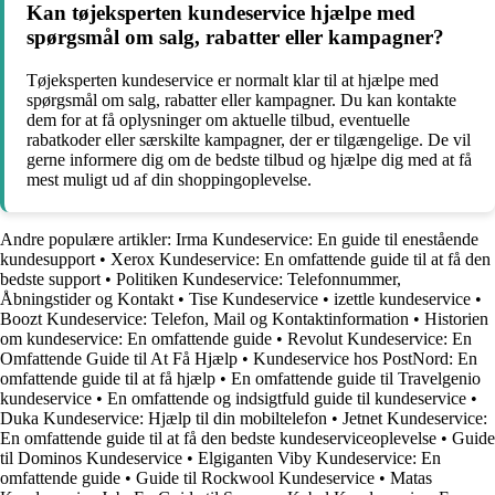
Kan tøjeksperten kundeservice hjælpe med
spørgsmål om salg, rabatter eller kampagner?
Tøjeksperten kundeservice er normalt klar til at hjælpe med
spørgsmål om salg, rabatter eller kampagner. Du kan kontakte
dem for at få oplysninger om aktuelle tilbud, eventuelle
rabatkoder eller særskilte kampagner, der er tilgængelige. De vil
gerne informere dig om de bedste tilbud og hjælpe dig med at få
mest muligt ud af din shoppingoplevelse.
Andre populære artikler:
Irma Kundeservice: En guide til enestående
kundesupport
•
Xerox Kundeservice: En omfattende guide til at få den
bedste support
•
Politiken Kundeservice: Telefonnummer,
Åbningstider og Kontakt
•
Tise Kundeservice
•
izettle kundeservice
•
Boozt Kundeservice: Telefon, Mail og Kontaktinformation
•
Historien
om kundeservice: En omfattende guide
•
Revolut Kundeservice: En
Omfattende Guide til At Få Hjælp
•
Kundeservice hos PostNord: En
omfattende guide til at få hjælp
•
En omfattende guide til Travelgenio
kundeservice
•
En omfattende og indsigtfuld guide til kundeservice
•
Duka Kundeservice: Hjælp til din mobiltelefon
•
Jetnet Kundeservice:
En omfattende guide til at få den bedste kundeserviceoplevelse
•
Guide
til Dominos Kundeservice
•
Elgiganten Viby Kundeservice: En
omfattende guide
•
Guide til Rockwool Kundeservice
•
Matas