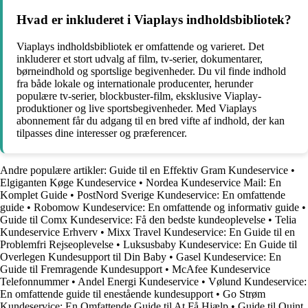
Hvad er inkluderet i Viaplays indholdsbibliotek?
Viaplays indholdsbibliotek er omfattende og varieret. Det
inkluderer et stort udvalg af film, tv-serier, dokumentarer,
børneindhold og sportslige begivenheder. Du vil finde indhold
fra både lokale og internationale producenter, herunder
populære tv-serier, blockbuster-film, eksklusive Viaplay-
produktioner og live sportsbegivenheder. Med Viaplays
abonnement får du adgang til en bred vifte af indhold, der kan
tilpasses dine interesser og præferencer.
Andre populære artikler:
Guide til en Effektiv Gram Kundeservice
•
Elgiganten Køge Kundeservice
•
Nordea Kundeservice Mail: En
Komplet Guide
•
PostNord Sverige Kundeservice: En omfattende
guide
•
Robomow Kundeservice: En omfattende og informativ guide
•
Guide til Comx Kundeservice: Få den bedste kundeoplevelse
•
Telia
Kundeservice Erhverv
•
Mixx Travel Kundeservice: En Guide til en
Problemfri Rejseoplevelse
•
Luksusbaby Kundeservice: En Guide til
Overlegen Kundesupport til Din Baby
•
Gasel Kundeservice: En
Guide til Fremragende Kundesupport
•
McAfee Kundeservice
Telefonnummer
•
Andel Energi Kundeservice
•
Vølund Kundeservice:
En omfattende guide til enestående kundesupport
•
Go Strøm
Kundeservice: En Omfattende Guide til At Få Hjælp
•
Guide til Quint