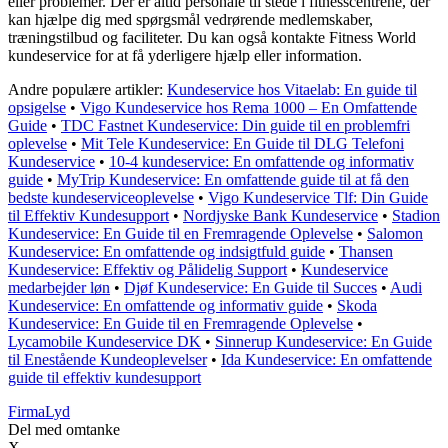
eller problemer. Der er altid personale til stede i fitnesscentrene, der
kan hjælpe dig med spørgsmål vedrørende medlemskaber,
træningstilbud og faciliteter. Du kan også kontakte Fitness World
kundeservice for at få yderligere hjælp eller information.
Andre populære artikler:
Kundeservice hos Vitaelab: En guide til
opsigelse
•
Vigo Kundeservice hos Rema 1000 – En Omfattende
Guide
•
TDC Fastnet Kundeservice: Din guide til en problemfri
oplevelse
•
Mit Tele Kundeservice: En Guide til DLG Telefoni
Kundeservice
•
10-4 kundeservice: En omfattende og informativ
guide
•
MyTrip Kundeservice: En omfattende guide til at få den
bedste kundeserviceoplevelse
•
Vigo Kundeservice Tlf: Din Guide
til Effektiv Kundesupport
•
Nordjyske Bank Kundeservice
•
Stadion
Kundeservice: En Guide til en Fremragende Oplevelse
•
Salomon
Kundeservice: En omfattende og indsigtfuld guide
•
Thansen
Kundeservice: Effektiv og Pålidelig Support
•
Kundeservice
medarbejder løn
•
Djøf Kundeservice: En Guide til Succes
•
Audi
Kundeservice: En omfattende og informativ guide
•
Skoda
Kundeservice: En Guide til en Fremragende Oplevelse
•
Lycamobile Kundeservice DK
•
Sinnerup Kundeservice: En Guide
til Enestående Kundeoplevelser
•
Ida Kundeservice: En omfattende
guide til effektiv kundesupport
Firma
Lyd
Del med omtanke
X