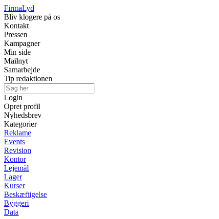
Firma
Lyd
Bliv klogere på os
Kontakt
Pressen
Kampagner
Min side
Mailnyt
Samarbejde
Tip redaktionen
Login
Opret profil
Nyhedsbrev
Kategorier
Reklame
Events
Revision
Kontor
Lejemål
Lager
Kurser
Beskæftigelse
Byggeri
Data